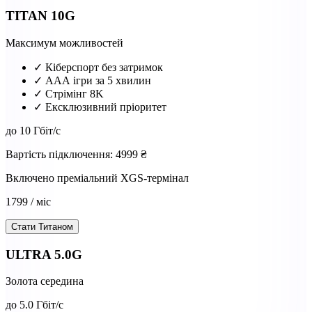
TITAN 10G
Максимум можливостей
✓ Кіберспорт без затримок
✓ ААА ігри за 5 хвилин
✓ Стрімінг 8K
✓ Ексклюзивний пріоритет
до
10
Гбіт/с
Вартість підключення: 4999 ₴
Включено преміальний XGS-термінал
1799
/ міс
Стати Титаном
ULTRA 5.0G
Золота середина
до
5.0
Гбіт/с